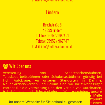
Lindern
Boschstraße 8
49699 Lindern
Telefon: 05957 / 9677-71
Telefax: 05957 / 9677-17
E-Mail: info@hoff-kranbetrieb.de
Wir über uns
Vermietung von Scherenarbeitsbühnen,
Teleskoparbeitsbühnen oder Schubmastbühnen günstig bei
Hoff Autokrane. An unseren Standorten in Damme,
Neuenkirchen-Vörden und Bakum sind wir Ihr zuverlässiger
Partner für die Vermietung und den Verleih von Autokranen,
Hebebühnen und Teleskopladern. Wie vermieten unsere
Krane und Hebebühnen auch in die Region Bohmte Melle
Georgsmarienhütte Bramsche. An unserem Dekra Stützpunkt
Um unsere Webseite für Sie optimal zu gestalten
mit TÜV-Abnahme bieten wir als MAN Vertragswerkstatt einen